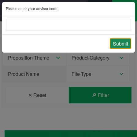
Please enter your advisor code.
Sales Tools Overview
Submit
Proposition Theme
Product Category
Product Name
File Type
⨯ Reset
🔎︎ Filter
【圖片 - 可於社交媒體分享】分紅