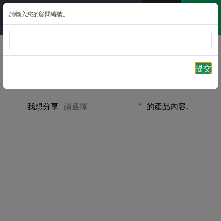
請輸入您的顧問編號。
返回
提交
財摯家傳保障計劃 – 分享貼文專區
我想分享
請選擇
的產品內容。