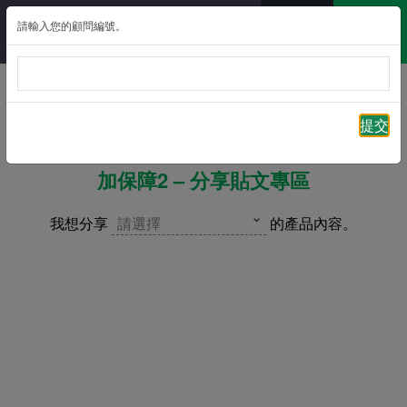
請輸入您的顧問編號。
返回
提交
「萬無一失」個人意外保障計劃/附
加保障2 – 分享貼文專區
我想分享
請選擇
的產品內容。