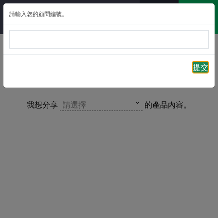
請輸入您的顧問編號。
返回
提交
心愛一家保 – 分享貼文專區
我想分享
請選擇
的產品內容。