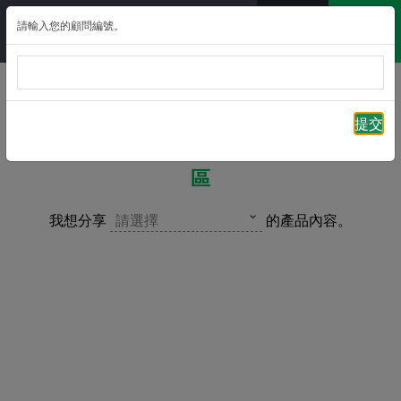
請輸入您的顧問編號。
返回
提交
摯無憂危疾附加保障 – 分享貼文專
區
我想分享
請選擇
的產品內容。