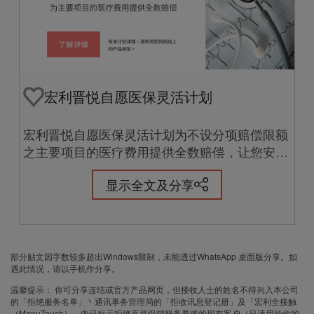
详情请参阅此链接内销售工具
*受余下的自付费（如适用）、每年保障限额、
终身保障限额和其他限制所规限。
宏利晋悦自愿医保灵活计划
本贴文内容仅作为一般资料性用途及并未考虑您
的个人需要及情况。该内容不应视作保险意见，
亦不构成任何保险产品之要约、要约招揽或建
宏利晋悦自愿医保灵活计划为不设分项赔偿限额
议。此一般资料并未载有保单的所有条款，而完
之主要项目的医疗费用提供全数赔偿，让您安枕
整条款载于保单文件中。投保前，您应参阅保单
无忧。此外，如您是香港纳税人，您更可就已缴
计划特点：
条款以了解本产品之确实条款及细则。有关宏利
显示全文及分享
保费申请税务扣减 !
晋悦/宏利晋逸之完整产品资料，请访问宏利网
• 2个计划级别 配合不同病房级别
站。
• 多元化终身保障 沿途护航
部分贴文因字数较多超出Windows限制，未能透过WhatsApp 桌面版分享。如
• 高达5个每年自付费选项 更添灵活
遇此情况，请以手机作分享。
• 未知的投保前已有病症30日后开始保障
温馨提示： 你可分享连结或官方产品网页，但接收人士的姓名不得列入本公司
的「拒绝服务名单」丶通讯事务管理局的「拒收讯息登记册」及「宏利全接触
（ManuTouch）」内已标示拒绝直接促销服务要求的现有客户（只适用於你的