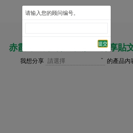
请输入您的顾问编号。
提交
赤霞珠终身寿险计划2 – 分享貼
我想分享
請選擇
的產品內