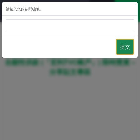
請輸入您的顧問編號。
返回
提交
專屬銷售連結 – BuySimple.hk 宏利可扣稅
自願性供款 (「宏利TVC帳戶」) 限時獎賞 –
分享貼文專區