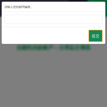
請輸入您的顧問編號。
返回
提交
專屬銷售連結 - BuySimple.hk 申請可扣稅
自願性供款帳戶 – 分享貼文專區